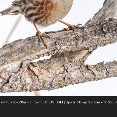
k IV - 60-600mm F4.5-6.3 DG OS HSM | Sports 018 @ 600 mm - 1/1600 Sek.