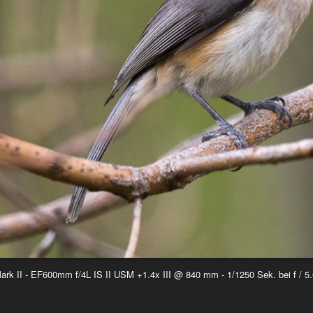
k II - EF600mm f/4L IS II USM +1.4x III @ 840 mm - 1/1250 Sek. bei f / 5.