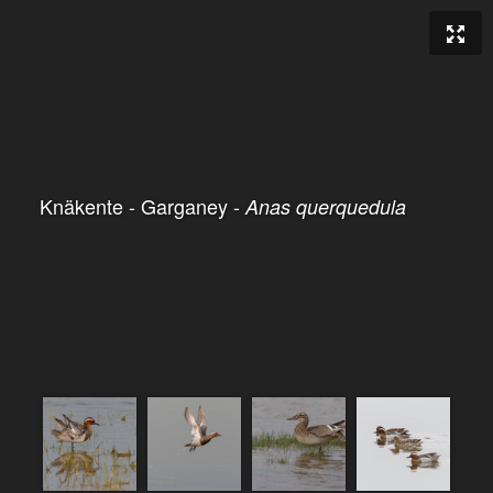
Knäkente - Garganey -
Anas querquedula